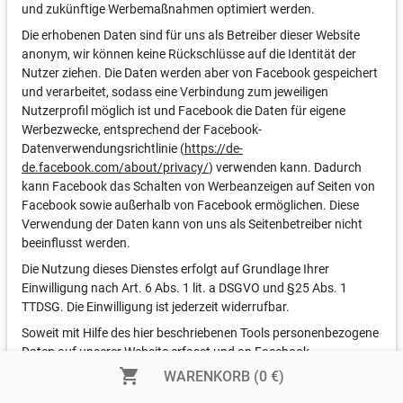
und zukünftige Werbemaßnahmen optimiert werden.
Die erhobenen Daten sind für uns als Betreiber dieser Website
anonym, wir können keine Rückschlüsse auf die Identität der
Nutzer ziehen. Die Daten werden aber von Facebook gespeichert
und verarbeitet, sodass eine Verbindung zum jeweiligen
Nutzerprofil möglich ist und Facebook die Daten für eigene
Werbezwecke, entsprechend der Facebook-
Datenverwendungsrichtlinie (
https://de-
de.facebook.com/about/privacy/
) verwenden kann. Dadurch
kann Facebook das Schalten von Werbeanzeigen auf Seiten von
Facebook sowie außerhalb von Facebook ermöglichen. Diese
Verwendung der Daten kann von uns als Seitenbetreiber nicht
beeinflusst werden.
Die Nutzung dieses Dienstes erfolgt auf Grundlage Ihrer
Einwilligung nach Art. 6 Abs. 1 lit. a DSGVO und §25 Abs. 1
TTDSG. Die Einwilligung ist jederzeit widerrufbar.
Soweit mit Hilfe des hier beschriebenen Tools personenbezogene
Daten auf unserer Website erfasst und an Facebook
weitergeleitet werden, sind wir und die Meta Platforms Ireland
shopping_cart
WARENKORB (0 €)
Limited, 4 Grand Canal Square, Grand Canal Harbour, Dublin 2,